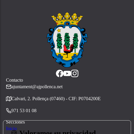
Contacto
ajuntament@ajpollenca.net
Calvari, 2. Pollença (07460) - CIF: P0704200E
971 53 01 08
Secciones
Inicio
🍪
Valoramos su privacidad