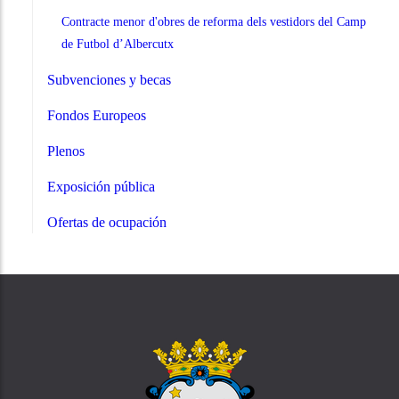
Contracte menor d'obres de reforma dels vestidors del Camp
de Futbol d’Albercutx
Subvenciones y becas
Fondos Europeos
Plenos
Exposición pública
Ofertas de ocupación