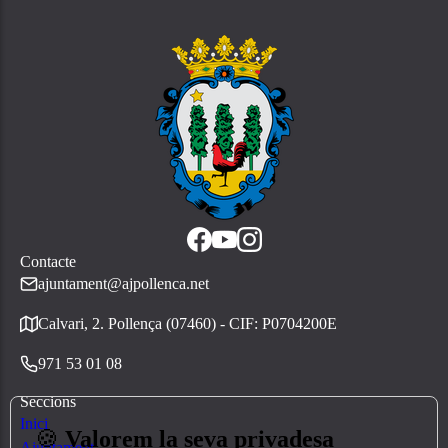
Contacte
ajuntament@ajpollenca.net
Calvari, 2. Pollença (07460) - CIF: P0704200E
971 53 01 08
Seccions
Inici
🍪
Valorem la seva privadesa
Ajuntament