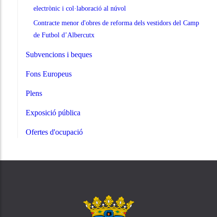
electrònic i col·laboració al núvol
Contracte menor d'obres de reforma dels vestidors del Camp
de Futbol d’Albercutx
Subvencions i beques
Fons Europeus
Plens
Exposició pública
Ofertes d'ocupació