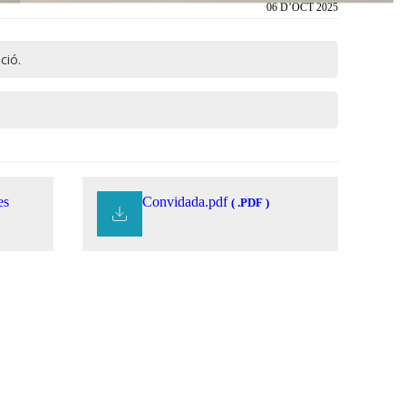
06 D’OCT 2025
ció.
es
Convidada.pdf
( .PDF )