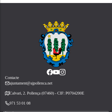
Contacte
ajuntament@ajpollenca.net
Calvari, 2. Pollença (07460) - CIF: P0704200E
971 53 01 08